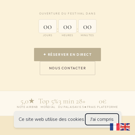
OUVERTURE DU FESTIVAL DANS
00
00
00
:
:
JOURS
HEURES
MINUTES
✦ RÉSERVER EN DIRECT
NOUS CONTACTER
5,0★
Top 5%
3 min
28+
0€
NOTE AIRBNB
MONDIAL
DU PALAIS
AVIS 5★
FRAIS PLATEFORME
Ce site web utilise des cookies.
J'ai compris