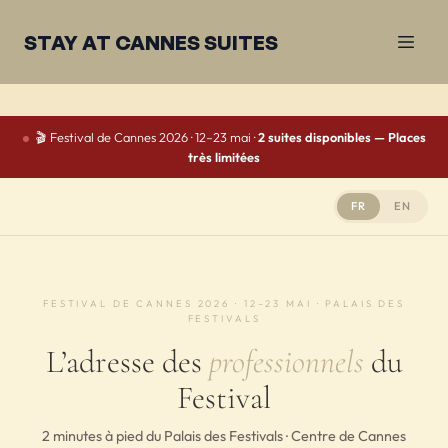
STAY AT CANNES SUITES
🎬 Festival de Cannes 2026 · 12–23 mai ·
2 suites disponibles — Places
très limitées
FR
EN
FESTIVAL DE CANNES 2026 · 12–23 MAI · PALAIS DES
FESTIVALS
L’adresse des
professionnels
du
Festival
2 minutes à pied du Palais des Festivals · Centre de Cannes