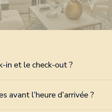
-in et le check-out ?
ponibilité).
ieux pour nous adapter à votre planning lorsque l’appar
 avant l’heure d’arrivée ?
a possibilité de déposer vos bagages le jour même, en fo