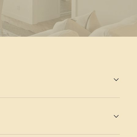
tement est prêt plus tôt.
nction du planning ménage.