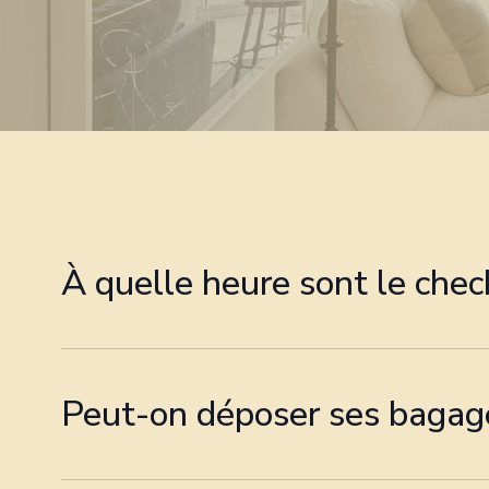
À quelle heure sont le check
Check-in : à partir de 16h (early check-in selon dis
Check-out : avant 10h.Nous faisons toujours au m
Peut-on déposer ses bagages
Oui, selon disponibilité. Nous vous confirmons l